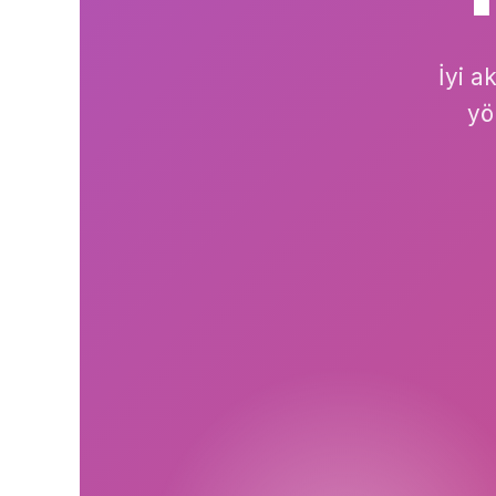
İyi a
yö