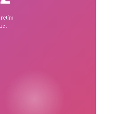
ğretim
uz.