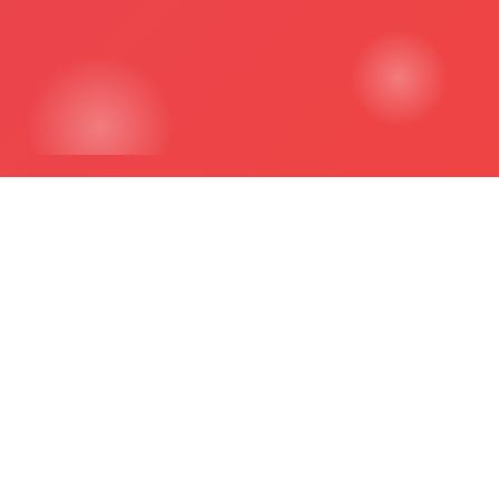
Neden Biz?
25 yıllık deneyim ve binlerce başarı hikayesi ile
eğitimde fark yaratıyoruz