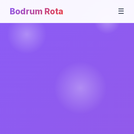
Bodrum Rota
☰